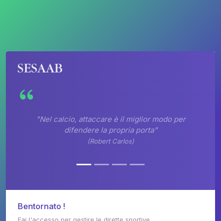
"Nel calcio, attaccare è il miglior modo per
difendere la propria porta"
(Robert Carlos)
Bentornato !
Fai l'accesso per gestire le dirette sportive.