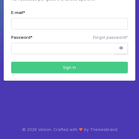
E-mail
*
Password
*
Forgot password?
Sign In
©
2026 Velzon. Crafted with
by Themesbrand